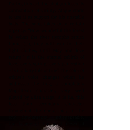
During this act, the shotgun loses its
connotation of virility, Atique starts
to use it as support for his unstable
body. The song takes on a certain
urgency: “How wonderful the forest
is! When the river nymphs return
home (...), they will run in their
light clothes, until May and love
return.” It is the eternal rebirth of
love, every spring, every generation
– is it a fairy tale or true? The color of
Atique's voice changes when he
addresses the frog, a completely
Magrittean character, very well
played by Elisa Braga. It is he, this
less than secondary character
throughout the opera, but, in the
end, fundamental, indispensable,
the bearer of the good news of