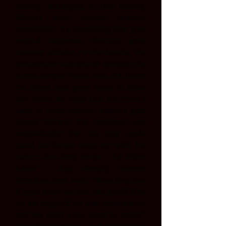
ending, belonging to this ending,
Atique's body posture changes
completely. It's something that goes
beyond Anderson Bueno's great
makeup artistry. In the tavern, the
atmosphere was one of solitude: the
tavern keeper Pásek was not there;
the Priest had gone away to Strán
and when he sings that the Priest's
Latin is being missed, Atique's gaze
seems distant; the Professor was
melancholic; the old dog Lapák
could no longer keep up with his
owner; the Little Vixen – he didn't
know – had already become
Terynka's new stole. “How long has
it been since we ran like fools? Now
we are happy if we lean somewhere,
and we don’t even want to move!”,