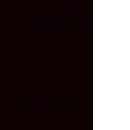
em especial no nostálgico terceiro
ato. Seu momento final, quando o
guarda, envelhecido, canta a
esperança de que um novo sol
brilhe, acompanhou a ternura
orquestral arrebatadora de Janácek
e colaborou muito para o clímax da
obra.
Among the men, baritone Vinicius
Atique (who was Figaro, in Rio, in
2022) delivered one of his best recent
performances. His Forester had the
good stage presence that already
accredits him, but also showed an
artist very focused on the
expressiveness of his vocal lines,
especially in the nostalgic third act.
Its final moment, when the aged
forester sings the hope that a new
sun will shine, accompanied
Janácek's sweeping orchestral