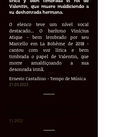
lírica y bien timbrada el rol de
Valentin, que muere maldiciendo a
su deshonrada hermana.​
O elenco teve um nível vocal
destacado... O barítono Vinícius
Atique - bem lembrado por seu
Marcello em La Bohème de 2018 -
cantou com voz lírica e bem
timbrada o papel de Valentin, que
morre amaldiçoando a sua
desonrada irmã.
Ernesto Castañino - Tempo de Música
21.03.2023
Il Barbiere di Siviglia - Theatro
Municipal do Rio de Janeiro
11.2022