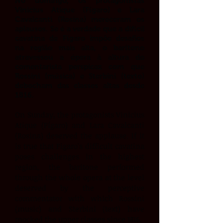
No domingo, os protagonistas
Vinicius Atique (Fígaro) e Lara
Cavalcanti (Rosina) mereceram os
aplausos. Se é a verdade que a difícil
cavatina de Fígaro impôe desafios
na região mais alta, o barítono
atravessou a ópera à altura do
comentarista perspicaz com que
Rossini (música) e Sterbini (texto)
debocham das classes altas desde
1816.
On Sunday, the protagonists Vinicius
Atique (Fígaro) and Lara Cavalcanti
(Rosina) deserved the applause. If it
is true that Figaro's difficult cavatina
poses challenges in the highest
region, the baritone performed
through the whole opera at the level
deserved by the perceptive
commentator with which Rossini
(music) and Sterbini (text) have
mocked the upper classes since 1816.