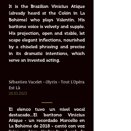
It is the Brazilian Vinicius Atique
(already heard at the Colón in La
Bohème) who plays Valentin. His
baritone voice is velvety and supple.
His projection, open and stable, let
scape elegant inflections, nourished
by a chiseled phrasing and precise
in its dramatic intentions, which
serve an invested acting.
Sébastien Vacelet - Olyrix - Tout L'Opéra
Est Là
20.03.2023
El elenco tuvo un nivel vocal
destacado...El barítono Vinícius
Atique - un recordado Marcello en
La Bohème de 2018 - cantó con voz