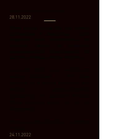
Mario
dos Anjos - O Globo
28
.11.2022
Num elenco integrado por nomes
conhecidos e aspirantes a uma
trajetória lírica, destacam-se, em
primeiro plano, a irradiante
espontaneidade físico/musical do
barítono Vinicius Atique (Figaro).
In a cast made up of well-known
names combined to the ones
aspiring to a lyrical trajectory, the
radiant physical/musical
spontaneity of baritone Vinicius
Atique (Figaro) stands out in the
foreground
.
Wagner Corrêa de Araújo - Escrituras
Cênicas
24.11
.2022