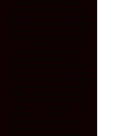
sensivelmente. No São Pedro, foi um
excelente Guarda Florestal. Aliado à
direção de Heller-Lopes, apresentou
um personagem extremamente bem
construído, tanto cênica quanto
vocalmente. No primeiro ato, com
voz viril, canto preciso, olhar
maroto, jovial, o Guarda Florestal de
Atique, acompanhado por seu fiel
cão de caça e com a sua espingarda
junto ao coração, adormeceu,
lembrando do cansaço que sentira
na manhã seguinte à sua noite de
núpcias. Podia dormir tranquilo,
mentiria à mulher e, como uma boa
mulher, ela acreditaria. Sua
espingarda, símbolo da sua
virilidade, estava mais perto do
coração que sua esposa.
No terceiro ato, envelhecido,