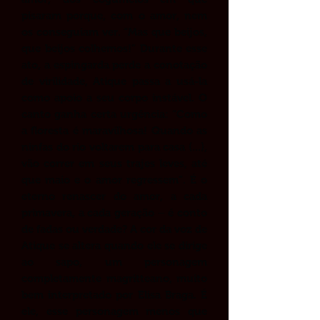
pisaram porque, com o amor, nem
os conseguiam ver. “Mas que beijos,
que beijos colhemos!” Durante esse
ato, a espingarda perde a conotação
de virilidade, Atique passa a usá-la
como apoio a seu corpo instável. O
canto ganha certa urgência: “Como
a floresta é maravilhosa! Quando as
ninfas do rio voltarem para casa (...),
vão correr em seus trajes leves, até
que maio e o amor regressem”. É o
eterno renascer do amor, a cada
primavera, a cada geração – é conto
de fadas ou verdade? A cor da voz de
Atique se altera quando ele se dirige
ao sapo, um personagem
completamente magritteano, muito
bem interpretado por Elisa Braga. É
ele, esse personagem menos que