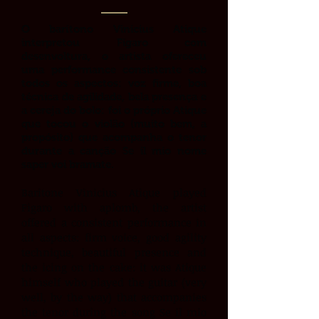
O barítono Vinicius Atique
interpretou Figaro com
desenvoltura, o artista ofereceu
uma performance consistente sob
todos os aspectos: voz firme, boa
técnica de agilidade, bela presença e
a cereja do bolo: foi o próprio Atique
que tocou o violão (muito bem, a
propósito) que acompanha o tenor
durante a canção Se il mio nome
saper voi bramate.
Baritone Vinicius Atique played
Figaro with aplomb, the artist
offered a consistent performance in
all aspects: firm voice, good agility
technique, beautiful presence and
the icing on the cake: it was Atique
himself who played the guitar (very
well, by the way) that accompanies
the tenor during the song Se il mio