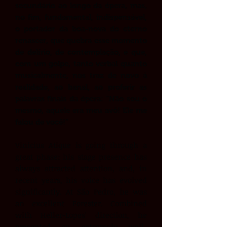
secundário ao longo da ópera, mas,
no fim, fundamental, indispensável,
o portador da boa-nova do eterno
renascer, que quebra esse momento
de delírio, de contemplação, e que,
com um golpe, tanto verbal quanto
musicalmente, nos traz de novo á
realidade, ao banal, ao proferir as
palavras finais da ópera: “Não sou o
mesmo, aquele era meu avô! Ele me
falou de você!”
Vinicius Atique is going through a
great phase: his stage presence has
always attracted attention, and, in
recent years, his voice has evolved
significantly. At São Pedro, he was
an excellent Forester. Combined
with Heller-Lopes' direction, he
presented an extremely well-