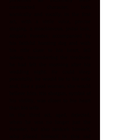
constructed character, both
scenically and vocally. In the first
act, with a virile voice, precise
singing, a mischievous, jovial look,
Atique's Forester, accompanied by
his faithful hunting dog and with
his rifle close to his heart, fell
asleep, remembering the tiredness
he had felt the morning after his
wedding night. He could sleep
peacefully, he would lie to his wife
and, like a good woman, she would
believe him. His shotgun, symbol of
his virility, was closer to his heart
than his wife.
In the third act, aged, dejected,
when he was no longer just the
Forester, but also Janácek himself,
who placed himself in this sad