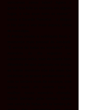
corríamos como tolos? Agora a
gente fica feliz se encosta em algum
lugar, e não quer nem se mexer!”,
canta o Guarda Florestal – e Atique
o faz com a voz mais áspera, cheia
de nostalgia.
A Atique coube o solilóquio final, o
momento mais pessoal de Janácek.
“É conto de fadas ou verdade?” Sua
memória do dia seguinte ao
casamento volta, mas de modo bem
diferente do que apareceu no início,
os temas musicais não são mais tão
estáticos, os graves predominam, ele
não se lembra mais do cansaço, não
pensa mais em mentir para a
mulher: nessa memória alterada,
talvez borrada pelo tempo, talvez
um conto de fadas, ele se lembra do
amor, dos cogumelos em que