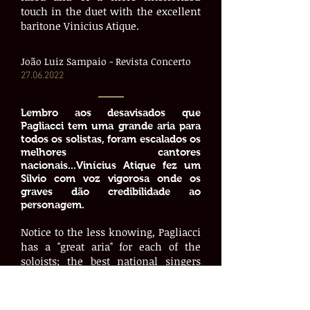
touch in the duet with the excellent
baritone Vinicius Atique.
João Luiz Sampaio - Revista Concerto
27.06.2022
Lembro aos desavisados que
Pagliacci tem uma grande aria para
todos os solistas, foram escalados os
melhores cantores
nacionais...Vinícius Atique fez um
Silvio com voz vigorosa onde os
graves dão credibilidade ao
personagem.
Notice to the less knowing, Pagliacci
has a "great aria" for each of the
soloists; the best national singers
were brought to stage...Vinícius
Atique sang a Silvio with a powerful
voice, where the low register gives