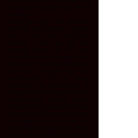
sings the Forester – and Atique does
it with the roughest voice, full of
nostalgia.
Atique gave the final soliloquy,
Janácek's most personal moment.
“Is it a fairy tale or true?” His
memory of the day after the
wedding returns, but in a very
different way than it appeared at the
beginning, the musical themes are
no longer so static, the bass
predominates, he no longer
remembers his tiredness, he no
longer thinks about lying to his wife:
In this altered memory, perhaps
blurred by time, perhaps a fairy tale,
he remembers love, the mushrooms
they stepped on because, in love,
they couldn't even see them. “What
kisses, what kisses we gathered!”