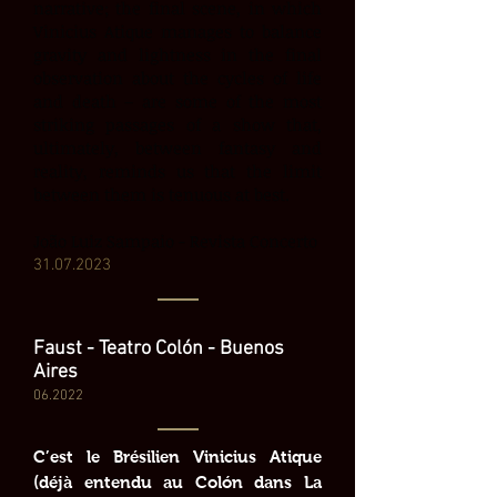
narrative; the final scene, in which
Vinicius Atique manages to balance
gravity and lightness in the final
observation about the cycles of life
and death – are some of the most
striking passages of a show that,
ultimately, between fantasy and
reality, reminds us that the limit
between them is tenuous at best.
João Luiz Sampaio - Revista Concerto
31
.07.2023
Faust - Teatro Colón - Buenos
Aires
06
.2022
C’est le Brésilien Vinicius Atique
(déjà entendu au Colón dans La