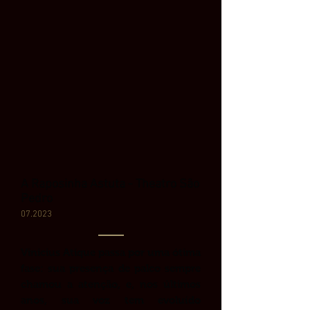
A Raposinha Astuta - Theatro São
Pedro
07.2023
Vinicius Atique passa por uma ótima
fase: sua presença de palco sempre
chamou a atenção, e, nos últimos
anos, sua voz tem evoluído