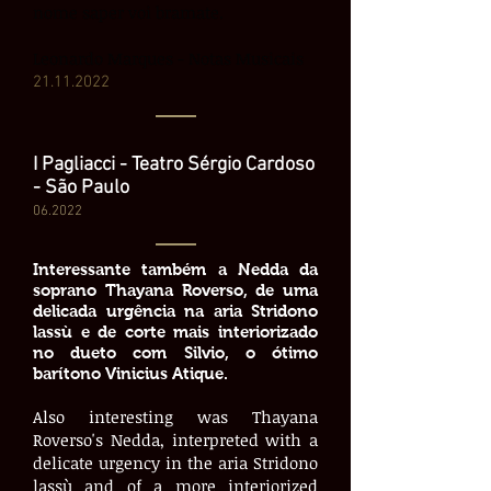
nome saper voi bramate.
Leonardo Marques - Notas Musicais
21
.11.2022
I Pagliacci - Teatro Sérgio Cardoso
- São Paulo
06
.2022
Interessante também a Nedda da
soprano Thayana Roverso, de uma
delicada urgência na aria Stridono
lassù e de corte mais interiorizado
no dueto com Silvio, o ótimo
barítono Vinicius Atique.
Also interesting was Thayana
Roverso's Nedda, interpreted with a
delicate urgency in the aria Stridono
lassù and of a more interiorized