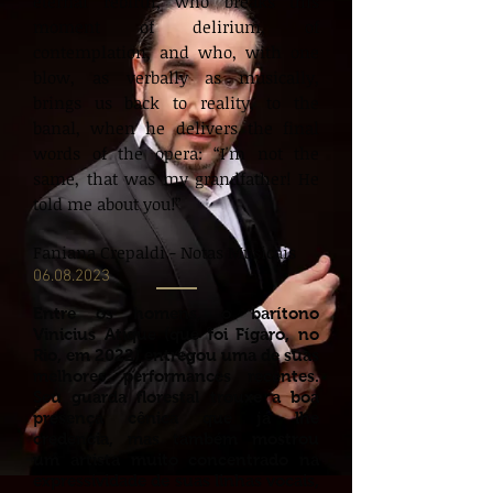
eternal rebirth, who breaks this
moment of delirium, of
contemplation, and who, with one
blow, as verbally as musically,
brings us back to reality, to the
banal, when he delivers the final
words of the opera: “I'm not the
same, that was my grandfather! He
told me about you!”
Faniana Crepaldi - Notas Musicais
06.08.2023
Entre os homens, o barítono
Vinicius Atique (que foi Fígaro, no
Rio, em 2022) entregou uma de suas
melhores performances recentes.
Seu guarda florestal trouxe a boa
presença cênica que já lhe
credencia, mas também mostrou
um artista muito concentrado na
expressividade de suas linhas vocais,