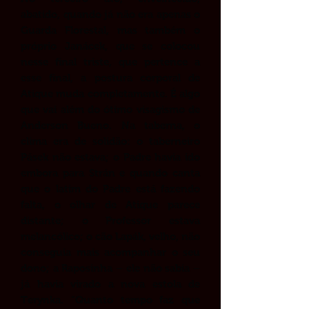
abatido, quando já não era apenas o
Guarda Florestal, mas também o
próprio Janácek, que se colocou
nesse final triste, que pertence a
esse final, a postura corporal de
Atique muda completamente. É algo
que vai além do ótimo visagismo de
Anderson Bueno. Na taberna, o
clima era de solidão: o taberneiro
Pásek não estava; o Padre havia ido
embora para Strán e quando canta
que o latim do Padre está fazendo
falta, o olhar de Atique parece
distante; o Professor estava
melancólico; o cão Lapák, velho, não
conseguia mais acompanhar o seu
dono; a Raposinha – ele não sabia –
já havia virado a nova estola de
Terynka. “Quanto tempo faz que