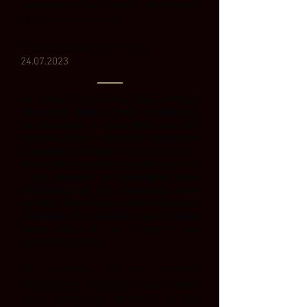
tenderness and greatly contributed
to the work's climax.
Márvio dos Anjos - O Globo
24.07
.2023
As cenas na taverna, elas próprias
diferentes entre si dado o momento
da narrativa; a cena final, em que
Vinicius Atique consegue balancear
gravidade e leveza na constatação
final sobre os ciclos de vida e morte
– são algumas das passagens mais
marcantes de um espetáculo que,
no final das contas, entre fantasia e
realidade, nos relembra que o limite
entre elas é, na melhor das
hipóteses, tênue.
The scenes in the tavern,
themselves different from each
other given the moment of the